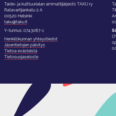
Taide- ja kulttuurialan ammattijärjestö TAKU ry
Ta
Ratavartijankatu 2 A
Ti
00520 Helsinki
A
taku@taku.fi
00
Y-tunnus: 0743087-1
S
O
Henkilökunnan yhteystiedot
o
Jäsentietojen päivitys
0
Tietoa evästeistä
Tietosuojaseloste