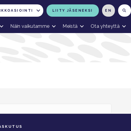
RKKOASIOINTI
LIITY JÄSENEKSI
EN
Näin vaikutamme
Meistä
Ota yhteyttä
ASKUTUS