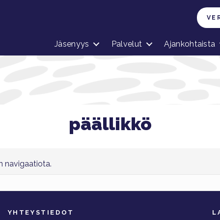
VE
Jäsenyys
Palvelut
Ajankohtaista
päällikkö
on navigaatiota.
YHTEYSTIEDOT
L