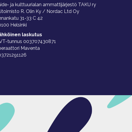
ide- ja kulttuurialan ammattijärjestö TAKU ry
litoimisto R. Olin Ky / Nordac Ltd Oy
nnankatu 31-33 C 42
100 Helsinki
ähköinen laskutus
VT-tunnus 003707430871
peraattori Maventa
03721291126