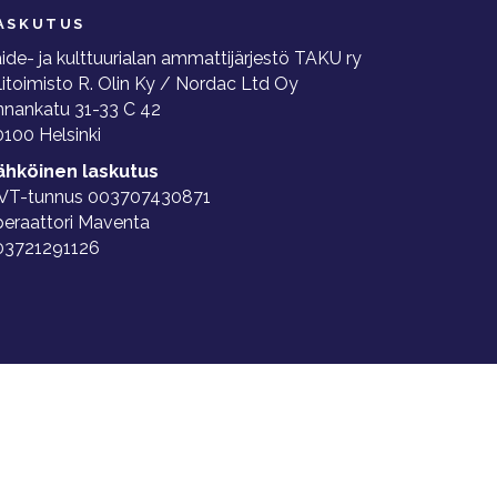
ASKUTUS
ide- ja kulttuurialan ammattijärjestö TAKU ry
litoimisto R. Olin Ky / Nordac Ltd Oy
nnankatu 31-33 C 42
100 Helsinki
ähköinen laskutus
VT-tunnus 003707430871
peraattori Maventa
03721291126