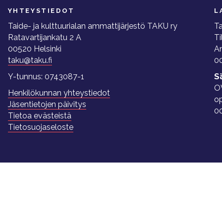
YHTEYSTIEDOT
L
Taide- ja kulttuurialan ammattijärjestö TAKU ry
Ta
Ratavartijankatu 2 A
Ti
00520 Helsinki
A
taku@taku.fi
00
Y-tunnus: 0743087-1
S
O
Henkilökunnan yhteystiedot
o
Jäsentietojen päivitys
0
Tietoa evästeistä
Tietosuojaseloste