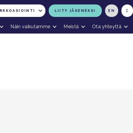
RKKOASIOINTI
LIITY JÄSENEKSI
EN
Näin vaikutamme
Meistä
Ota yhteyttä