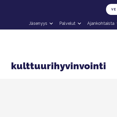
VE
Jäsenyys
Palvelut
Ajankohtaista
kulttuurihyvinvointi