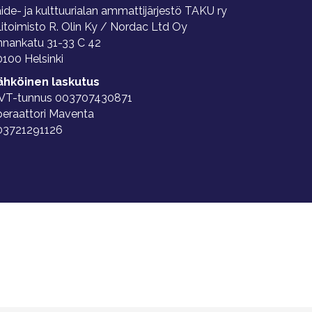
ide- ja kulttuurialan ammattijärjestö TAKU ry
litoimisto R. Olin Ky / Nordac Ltd Oy
nnankatu 31-33 C 42
100 Helsinki
ähköinen laskutus
VT-tunnus 003707430871
peraattori Maventa
03721291126