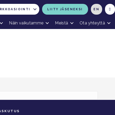
RKKOASIOINTI
LIITY JÄSENEKSI
EN
Näin vaikutamme
Meistä
Ota yhteyttä
ASKUTUS