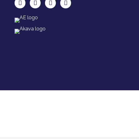
TAKU Facebookissa
TAKU Twitterissä
TAKU Instagramissa
TAKU LinkedInissä