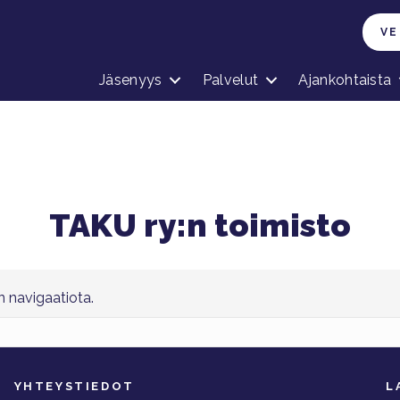
VE
Jäsenyys
Palvelut
Ajankohtaista
TAKU ry:n toimisto
on navigaatiota.
YHTEYSTIEDOT
L