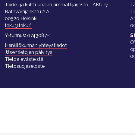
Taide- ja kulttuurialan ammattijärjestö TAKU ry
Ta
Ratavartijankatu 2 A
Ti
00520 Helsinki
A
taku@taku.fi
00
Y-tunnus: 0743087-1
S
O
Henkilökunnan yhteystiedot
o
Jäsentietojen päivitys
0
Tietoa evästeistä
Tietosuojaseloste