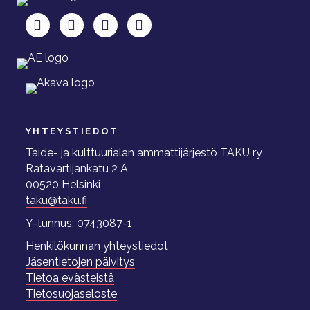
TAKU Facebookissa
TAKU Twitterissä
TAKU Instagramissa
TAKU LinkedInissä
YHTEYSTIEDOT
Taide- ja kulttuurialan ammattijärjestö TAKU ry
Ratavartijankatu 2 A
00520 Helsinki
taku@taku.fi
Y-tunnus: 0743087-1
Henkilökunnan yhteystiedot
Jäsentietojen päivitys
Tietoa evästeistä
Tietosuojaseloste