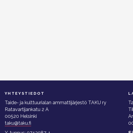
YHTEYSTIEDOT
L
Taide- ja kulttuurialan ammattijärjestö TAKU ry
Ta
Ratavartijankatu 2 A
Ti
00520 Helsinki
A
taku@taku.fi
00
Y-tunnus: 0743087-1
S