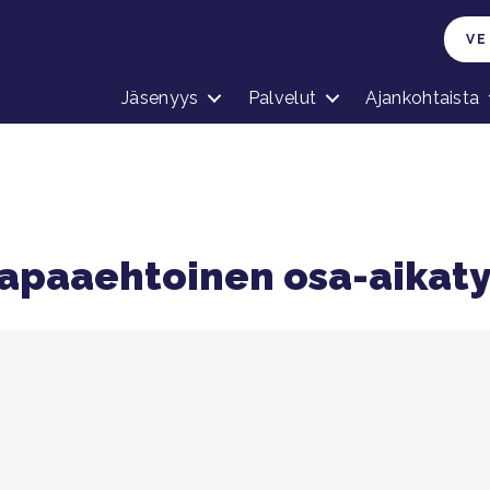
VE
Jäsenyys
Palvelut
Ajankohtaista
apaaehtoinen osa-aikat