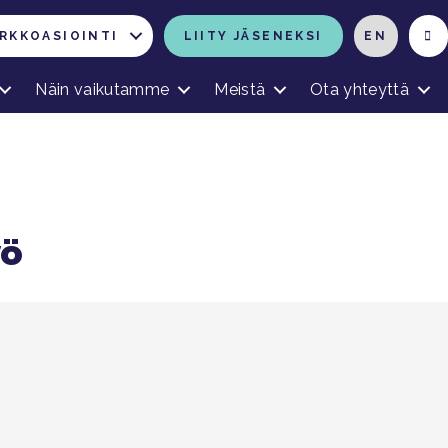
RKKOASIOINTI
LIITY JÄSENEKSI
EN
Näin vaikutamme
Meistä
Ota yhteyttä
yö