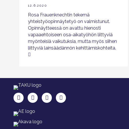
12.6.2020
Rosa Frauenknechtin tekemä
yhteistyöopinnäytetyö on valmistunut.
Opinnäytteessä on avattu hienosti
vapaaehtoiseen osa-aikatyöhön liittyviä
myönteisiä vaikutuksia, mutta myös siihen
liittyviä lainsäädännön kehittämiskohteita.
TAKU Facebookissa
TAKU Twitterissä
TAKU Instagramissa
TAKU LinkedInissä