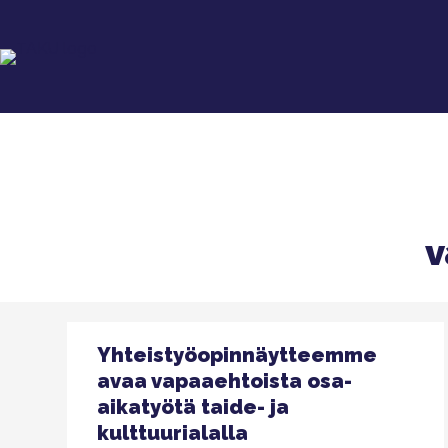
v
Yhteistyöopinnäytteemme
avaa vapaaehtoista osa-
aikatyötä taide- ja
kulttuurialalla