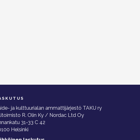
ASKUTUS
ide- ja kulttuurialan ammattijärjestö TAKU ry
litoimisto R. Olin Ky / Nordac Ltd Oy
nnankatu 31-33 C 42
100 Helsinki
ähköinen laskutus