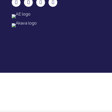
TAKU Facebookissa
TAKU Twitterissä
TAKU Instagramissa
TAKU LinkedInissä