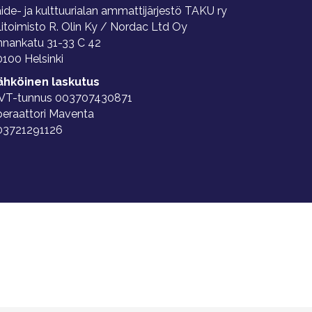
ide- ja kulttuurialan ammattijärjestö TAKU ry
litoimisto R. Olin Ky / Nordac Ltd Oy
nnankatu 31-33 C 42
100 Helsinki
ähköinen laskutus
VT-tunnus 003707430871
peraattori Maventa
03721291126