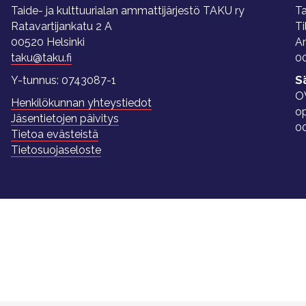
Taide- ja kulttuurialan ammattijärjestö TAKU ry
Ta
Ratavartijankatu 2 A
Ti
00520 Helsinki
A
taku@taku.fi
00
Y-tunnus: 0743087-1
S
O
Henkilökunnan yhteystiedot
o
Jäsentietojen päivitys
0
Tietoa evästeistä
Tietosuojaseloste