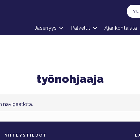
VE
Jäsenyys
Palvelut
Ajankohtaista
työnohjaaja
on navigaatiota.
YHTEYSTIEDOT
L