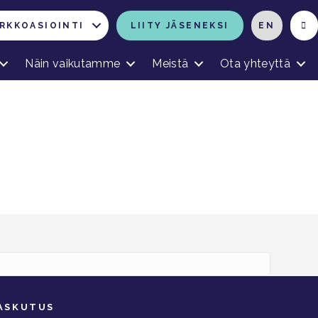
RKKOASIOINTI
LIITY JÄSENEKSI
EN
Näin vaikutamme
Meistä
Ota yhteyttä
ASKUTUS