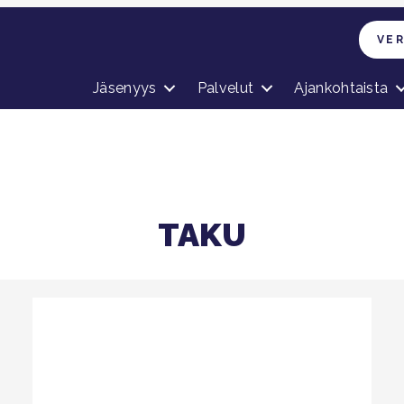
VE
Jäsenyys
Palvelut
Ajankohtaista
TAKU