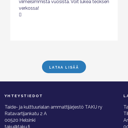
viimeisimmistä vuosista. Voit lukea teoksen
verkossa!
LATAA LISÄÄ
YHTEYSTIEDOT
L
Taide- ja kulttuurialan ammattijärjestö TAKU ry
Ta
Ratavartijankatu 2 A
Ti
00520 Helsinki
A
taku@taku.fi
00