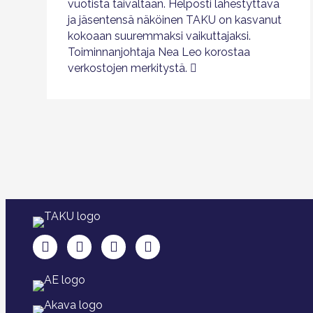
vuotista taivaltaan. Helposti lähestyttävä
ja jäsentensä näköinen TAKU on kasvanut
kokoaan suuremmaksi vaikuttajaksi.
Toiminnanjohtaja Nea Leo korostaa
verkostojen merkitystä.
TAKU Facebookissa
TAKU Twitterissä
TAKU Instagramissa
TAKU LinkedInissä