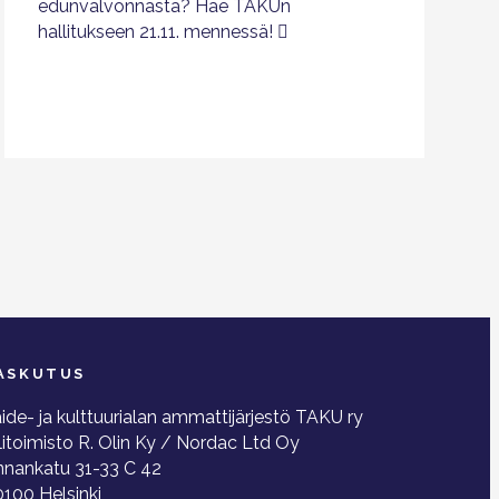
edunvalvonnasta? Hae TAKUn
hallitukseen 21.11. mennessä!
ASKUTUS
ide- ja kulttuurialan ammattijärjestö TAKU ry
litoimisto R. Olin Ky / Nordac Ltd Oy
nnankatu 31-33 C 42
100 Helsinki