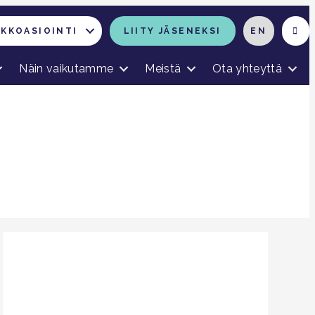
RKKOASIOINTI
LIITY JÄSENEKSI
EN
Näin vaikutamme
Meistä
Ota yhteyttä