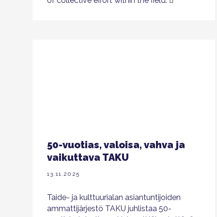
of collective effort within the field.
50-vuotias, valoisa, vahva ja
vaikuttava TAKU
13.11.2025
Taide- ja kulttuurialan asiantuntijoiden
ammattijärjestö TAKU juhlistaa 50-