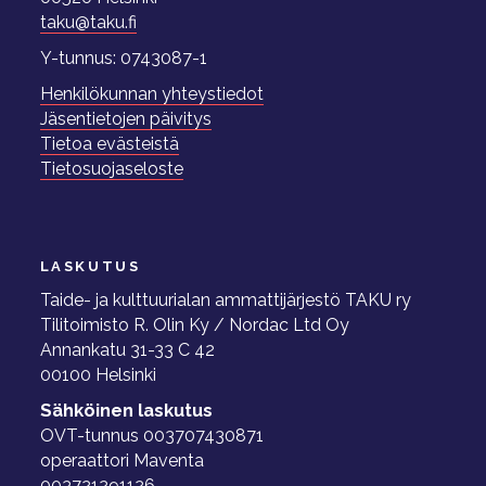
taku@taku.fi
Y-tunnus: 0743087-1
Henkilökunnan yhteystiedot
Jäsentietojen päivitys
Tietoa evästeistä
Tietosuojaseloste
LASKUTUS
Taide- ja kulttuurialan ammattijärjestö TAKU ry
Tilitoimisto R. Olin Ky / Nordac Ltd Oy
Annankatu 31-33 C 42
00100 Helsinki
Sähköinen laskutus
OVT-tunnus 003707430871
operaattori Maventa
003721291126