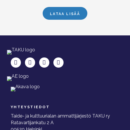
LATAA LISÄÄ
TAKU Facebookissa
TAKU Twitterissä
TAKU Instagramissa
TAKU LinkedInissä
YHTEYSTIEDOT
Taide- ja kulttuurialan ammattijärjestö TAKU ry
Ratavartijankatu 2 A
00520 Helsinki