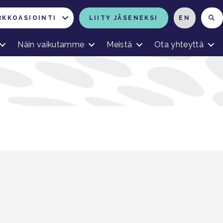
RKKOASIOINTI
LIITY JÄSENEKSI
EN
Näin vaikutamme
Meistä
Ota yhteyttä