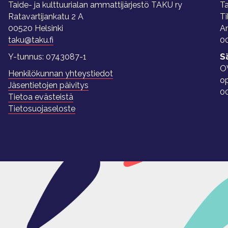
Taide- ja kulttuurialan ammattijärjestö TAKU ry
Ta
Ratavartijankatu 2 A
Ti
00520 Helsinki
A
taku@taku.fi
00
Y-tunnus: 0743087-1
S
O
Henkilökunnan yhteystiedot
o
Jäsentietojen päivitys
0
Tietoa evästeistä
Tietosuojaseloste