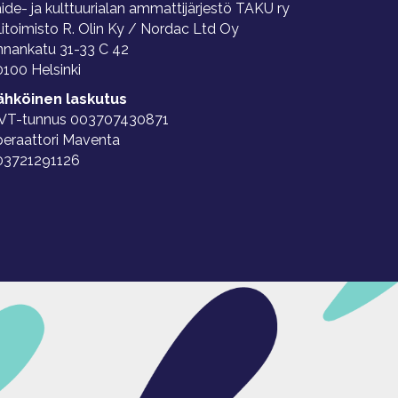
ide- ja kulttuurialan ammattijärjestö TAKU ry
litoimisto R. Olin Ky / Nordac Ltd Oy
nnankatu 31-33 C 42
100 Helsinki
ähköinen laskutus
VT-tunnus 003707430871
peraattori Maventa
03721291126