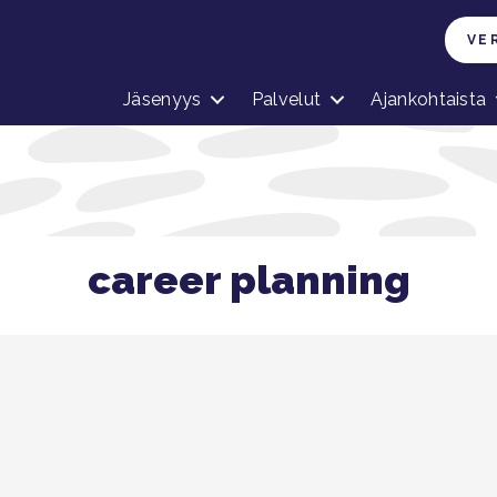
VE
Jäsenyys
Palvelut
Ajankohtaista
career planning