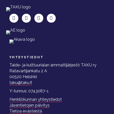
TAKU Facebookissa
TAKU Twitterissä
TAKU Instagramissa
TAKU LinkedInissä
YHTEYSTIEDOT
Taide- ja kulttuurialan ammattijärjestö TAKU ry
Ratavartijankatu 2 A
00520 Helsinki
taku@taku.fi
Y-tunnus: 0743087-1
Henkilökunnan yhteystiedot
Jäsentietojen päivitys
Tietoa evästeistä