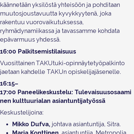
käännetään yksilöstä yhteisöön ja pohditaan
muutosjoustavuutta kyvykkyytenä, joka
rakentuu vuorovaikutuksessa,
ryhmädynamiikassa ja tavassamme kohdata
epävarmuus yhdessä.
P
16:00
alkitsemistilaisuus
V
uosittai
nen TAKUtuki-opinnäytetyöpalkinto
jaetaan kahdelle
TAKUn
opiskelijajäsenelle.
16:15–
17:00
Paneelikeskustelu:
Tulevaisuusosaami
nen kulttuurialan
asiantuntijatyössä
Keskustelijoina:
Mikko Dufva
,
j
ohtava asiantuntija, Sitra.
Marja Konttinen
, asiantuntija, Metropolia