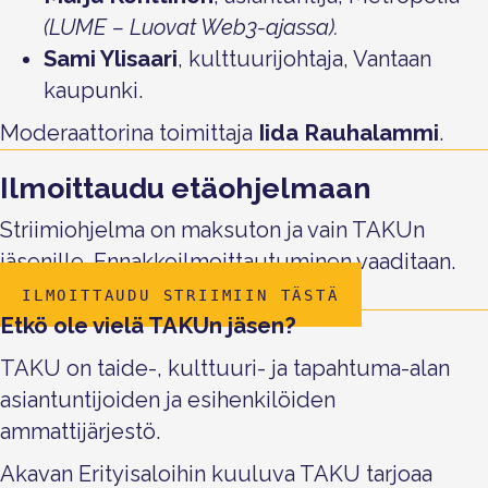
(LUME – Luovat Web3-ajassa).
Sami Ylisaari
, kulttuurijohtaja, Vantaan
kaupunki.
Moderaattorina toimittaja
Iida Rauhalammi
.
Ilmoittaudu etäohjelmaan
Striimiohjelma on maksuton ja vain TAKUn
jäsenille. Ennakkoilmoittautuminen vaaditaan.
ILMOITTAUDU STRIIMIIN TÄSTÄ
Etkö ole vielä TAKUn jäsen?
TAKU on taide-, kulttuuri- ja tapahtuma-alan
asiantuntijoiden ja esihenkilöiden
ammattijärjestö.
Akavan Erityisaloihin kuuluva TAKU tarjoaa