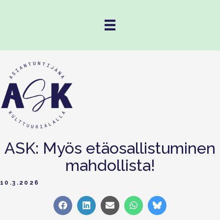
ASK: Myös etäosallistuminen
mahdollista!
10.3.2026
Share
Share
Share
Share
Share
on
on
on
on
on