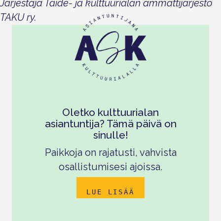
Järjestäjä Taide- ja kulttuurialan ammattijärjestö
TAKU ry.
Oletko kulttuurialan
asiantuntija? Tämä päivä on
sinulle!
Paikkoja on rajatusti, vahvista
osallistumisesi ajoissa.
LUE LISÄÄ