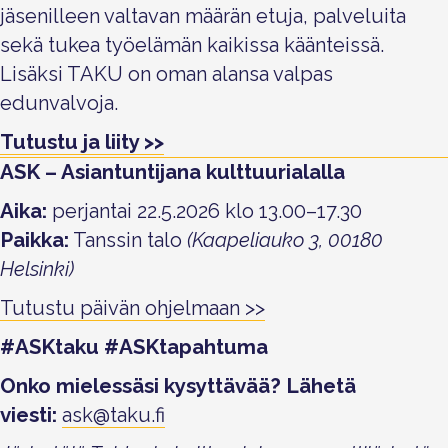
jäsenilleen valtavan määrän etuja, palveluita
sekä tukea työelämän kaikissa käänteissä.
Lisäksi TAKU on oman alansa valpas
edunvalvoja.
Tutustu ja liity >>
ASK – Asiantuntijana kulttuurialalla
Aika:
perjantai 22.5.2026 klo 13.00–17.30
Paikka:
Tanssin talo
(Kaapeliauko 3, 00180
Helsinki)
Tutustu päivän ohjelmaan >>
#ASKtaku #ASKtapahtuma
Onko mielessäsi kysyttävää? Lähetä
viesti:
ask@taku.fi