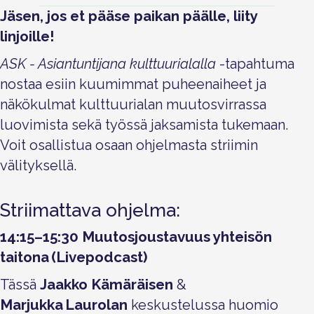
Facebook
LinkedIn
Sähköposti
WhatsApp
Bluesky
Jäsen, jos et pääse paikan päälle, liity
linjoille!
ASK - Asiantuntijana kulttuurialalla
-tapahtuma
nostaa esiin kuumimmat puheenaiheet ja
näkökulmat kulttuurialan muutosvirrassa
luovimista sekä työssä jaksamista tukemaan.
Voit osallistua osaan ohjelmasta striimin
välityksellä.
Striimattava ohjelma:
14:15–15:30 Muutosjoustavuus yhteisön
taitona (Livepodcast)
Tässä
Jaakko Kämäräisen
&
Marjukka Laurolan
keskustelussa huomio